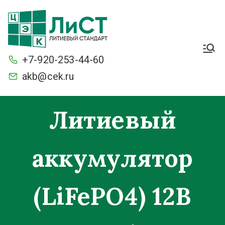
Легкие. Большие
стартерные токи и ёмкость.
+7-920-253-44-60
С умной защитой BMS от
разряда и перезаряда.
akb@cek.ru
Морозостойкие
Литиевый
аккумулятор
(LiFePO4) 12В