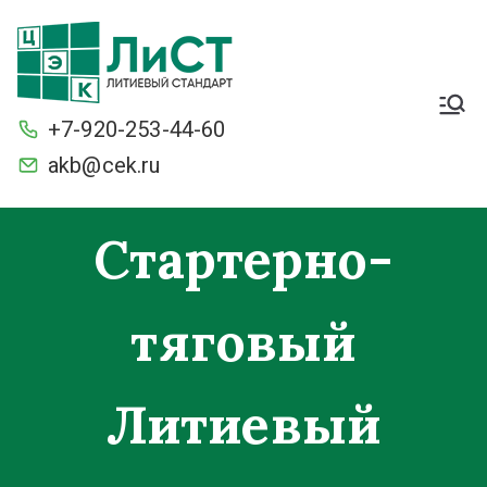
Легкие. Большие
стартерные токи и ёмкость.
+7-920-253-44-60
С умной защитой BMS от
разряда и перезаряда.
akb@cek.ru
Морозостойкие
Стартерно-
тяговый
Литиевый