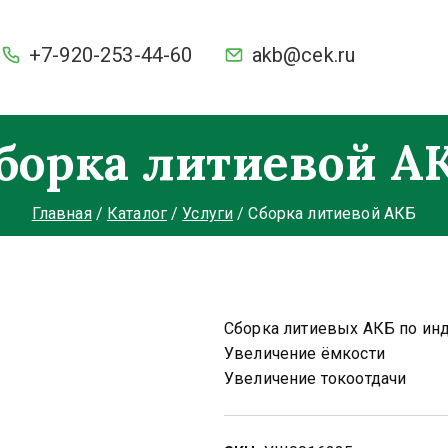
+7-920-253-44-60
akb@cek.ru
оки и ёмкость. С умной защитой BMS от разряда и перез
борка литиевой А
Главная
Каталог
Услуги
Сборка литиевой АКБ
Сборка литиевых АКБ по ин
Увеличение ёмкости
Увеличение токоотдачи