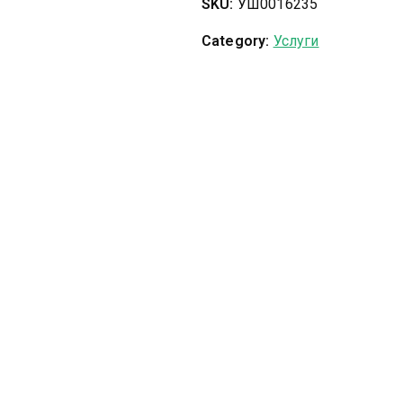
SKU:
УШ0016235
Category:
Услуги