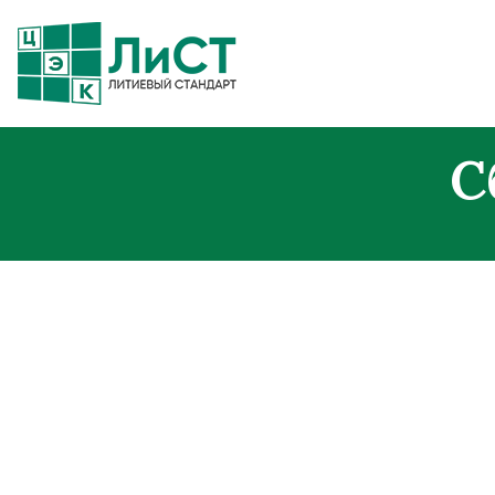
Легкие. Большие стартерные т
С