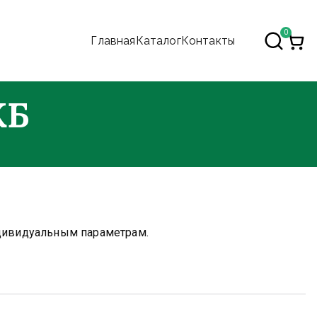
0
Главная
Каталог
Контакты
аряда. Морозостойкие
КБ
дивидуальным параметрам.