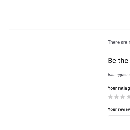
There are 
Be the
Ваш адрес e
Your ratin
Your revie