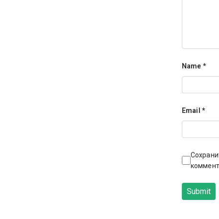
Name
*
Email
*
Сохрани
коммент