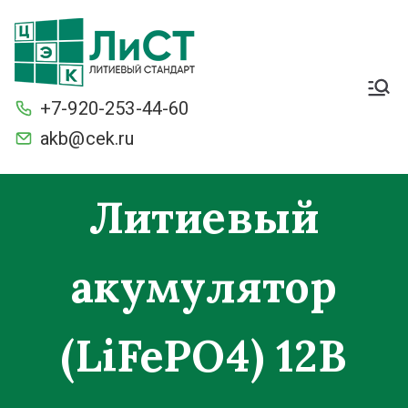
Легкие. Большие
стартерные токи и ёмкость.
+7-920-253-44-60
С умной защитой BMS от
разряда и перезаряда.
akb@cek.ru
Морозостойкие
Литиевый
акумулятор
(LiFePO4) 12В