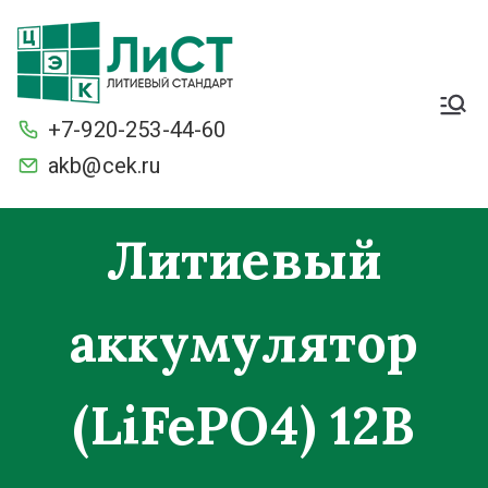
Легкие. Большие
стартерные токи и ёмкость.
+7-920-253-44-60
С умной защитой BMS от
разряда и перезаряда.
akb@cek.ru
Морозостойкие
Литиевый
аккумулятор
(LiFePO4) 12В