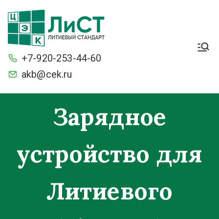
Легкие. Большие
стартерные токи и ёмкость.
+7-920-253-44-60
С умной защитой BMS от
разряда и перезаряда.
akb@cek.ru
Морозостойкие
Зарядное
устройство для
Литиевого