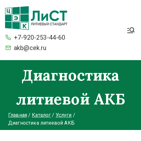
Легкие. Большие
стартерные токи и ёмкость.
+7-920-253-44-60
С умной защитой BMS от
разряда и перезаряда.
akb@cek.ru
Морозостойкие
Диагностика
литиевой АКБ
Главная
Каталог
Услуги
Диагностика литиевой АКБ