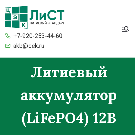
Легкие. Большие
стартерные токи и ёмкость.
+7-920-253-44-60
С умной защитой BMS от
разряда и перезаряда.
akb@cek.ru
Морозостойкие
Литиевый
аккумулятор
(LiFePO4) 12В