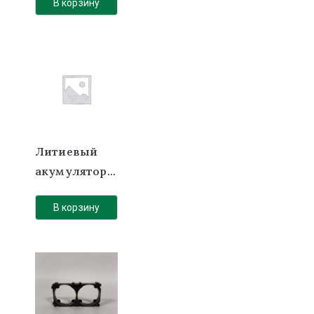
В корзину
(LiFePO4) 24В
66Ач 100А BT
Литиевый
акумулятор
(LiFePO4) 12В
В корзину
150 Ач 200А
ВТ