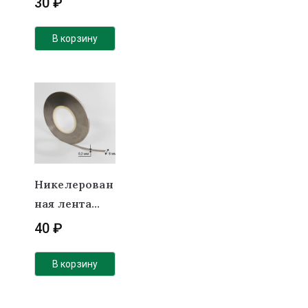
30
₽
В корзину
Никелерован
ная лента
(покрытие)
40
₽
0,2х8мм
В корзину