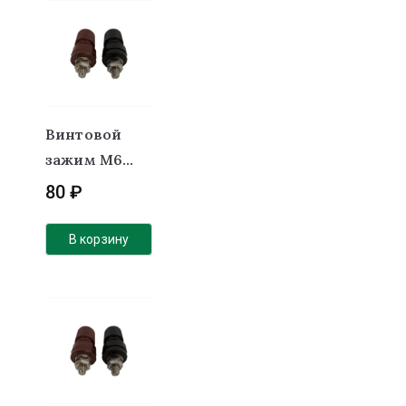
Винтовой
зажим М6
никель
80
₽
(комплект 2
шт)
В корзину