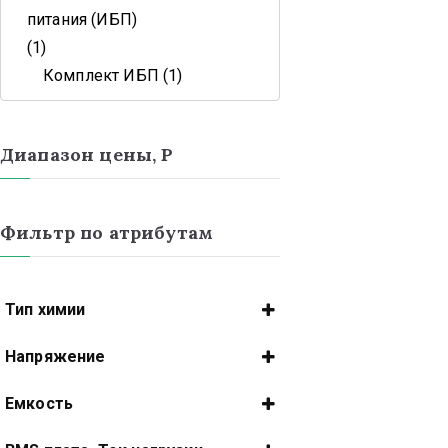
питания (ИБП)
1
Комплект ИБП
1
Диапазон цены, Р
Фильтр по атрибутам
Тип химии
Li-NMC
Напряжение
LiFePO4
12 В
Емкость
14 В
18 А/ч
24 В