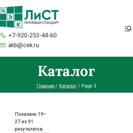
Легкие. Большие стартерные
токи и ёмкость. С умной
+7-920-253-44-60
защитой BMS от разряда и
перезаряда. Морозостойкие
akb@cek.ru
Каталог
Главная
Каталог
Page 3
Показано 19–
27 из 91
результатов