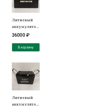
Литиевый
аккумулятор
(LiFePO4) 12В
36000
₽
120Ач 100А BT
(Металличек
В корзину
сий корпус)
Литиевый
аккумулятор