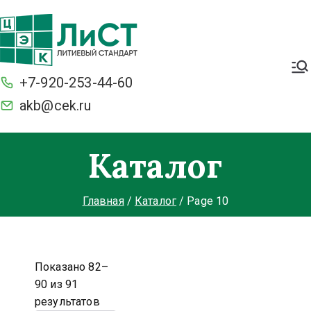
Легкие. Большие стартерные
токи и ёмкость. С умной
+7-920-253-44-60
защитой BMS от разряда и
перезаряда. Морозостойкие
akb@cek.ru
Каталог
Главная
Каталог
Page 10
Показано 82–
90 из 91
результатов