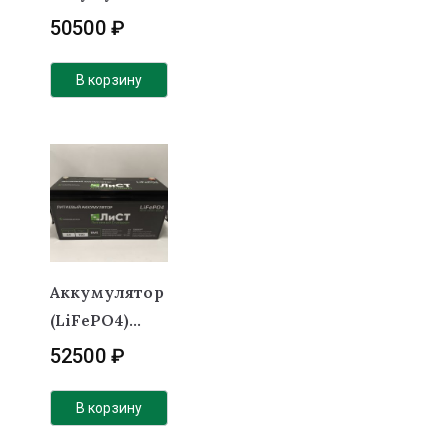
(LiFePO4) 12В
50500
₽
120Ач 150А BT
(Вольтметр, 2
В корзину
USB,
Авторозетка)
Аккумулятор
(LiFePO4)
ЛиСТ 24В
52500
₽
100Ач 100А
В корзину