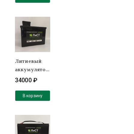
BT
Литиевый
аккумулятор
(LiFePO4) 24В
34000
₽
48Ач 60А с
Активным
В корзину
балансиром