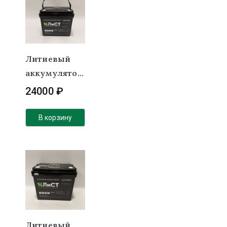
Литиевый
аккумулятор
(LiFePO4)
24000
₽
ЛиСТ 12В
100Ач 100А
В корзину
BT
Литиевый