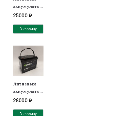
аккумулятор
(LiFePO4)
25000
₽
ЛиСТ 12В
100Ач 100А
В корзину
Литиевый
аккумулятор
(LiFePO4)
28000
₽
Лист 12В
100Ач 100А
В корзину