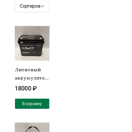
Литиевый
аккумулятор
(LiFePO4)
18000
₽
ЛиСТ 12В
50Ач 50А
В корзину