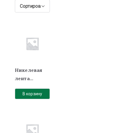
Никелевая
лента
(никель)
В корзину
0.2х30х21,5
мм 2Р без
холдер 21700