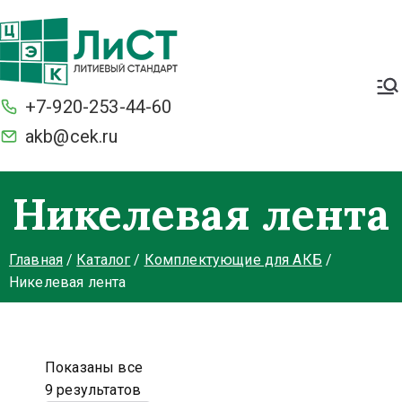
Легкие. Большие стартерные
токи и ёмкость. С умной
+7-920-253-44-60
защитой BMS от разряда и
перезаряда. Морозостойкие
akb@cek.ru
Никелевая лента
Главная
Каталог
Комплектующие для АКБ
Никелевая лента
Показаны все
9 результатов