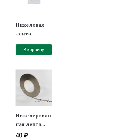
Никелевая
лента
0,2х15мм
В корзину
Никелерован
ная лента
(покрытие)
40
₽