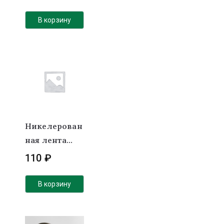
0,2х8мм
В корзину
Никелерован
ная лента
(покрытие)
110
₽
0,2мм 2Р под
холдер 18650
В корзину