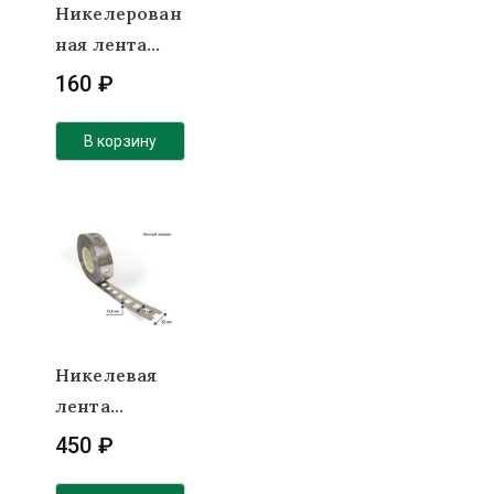
Никелерован
ная лента
(покрытие)
160
₽
0,2х23мм 2Р
под холдер
В корзину
Никелевая
лента
(никель)
450
₽
0.2х23 мм 2Р