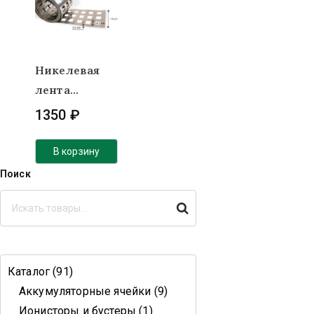
Никелевая
лента
(никель)
1350
₽
0.2х116,5 мм
4Р под
В корзину
холдер
Поиск
Поиск
Каталог
91
Аккумуляторные ячейки
9
Ионисторы и бустеры
1