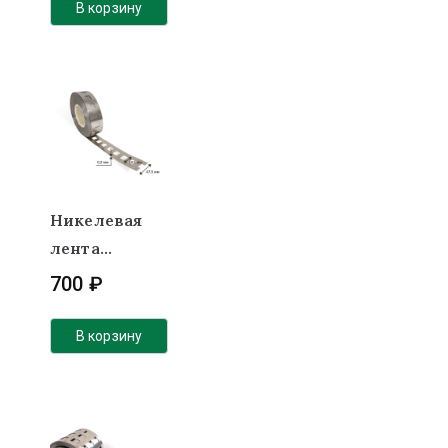
под холдер
В корзину
Никелевая
лента
(никель)
700
₽
0.2х47.5 мм
2Р под
В корзину
холдер