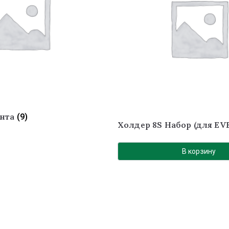
ента
(9)
Холдер 8S Набор (для EVE
В корзину