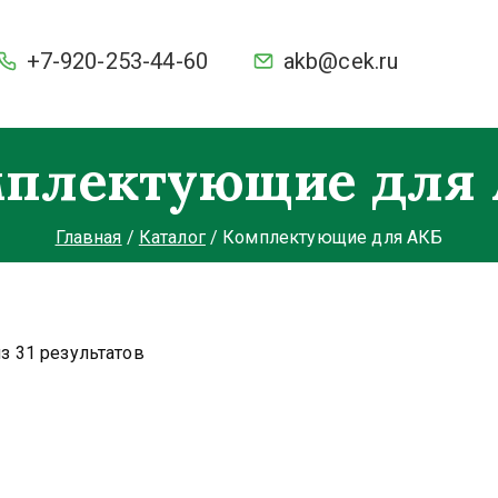
+7-920-253-44-60
akb@cek.ru
ки и ёмкость. С умной защитой BMS от разряда и перезар
плектующие для
Главная
Каталог
Комплектующие для АКБ
з 31 результатов