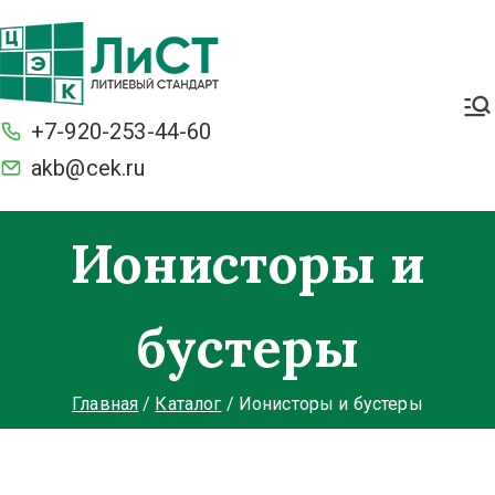
Легкие. Большие стартерные
токи и ёмкость. С умной
+7-920-253-44-60
защитой BMS от разряда и
перезаряда. Морозостойкие
akb@cek.ru
Ионисторы и
бустеры
Главная
Каталог
Ионисторы и бустеры