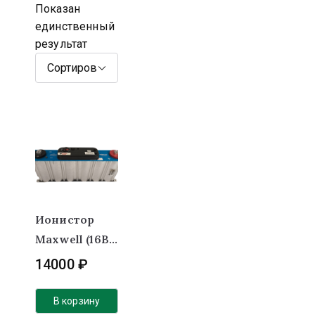
Показан
единственный
результат
Ионистор
Maxwell (16В,
500F)
14000
₽
(420х67х177)
Алюминиевы
В корзину