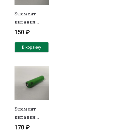
Элемент
питания
18650 Li-NMC
150
₽
3,7v 2900
mAh
В корзину
Элемент
питания
18650 Li-NMC
170
₽