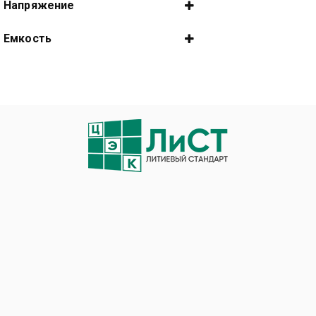
Напряжение
LiFePO4
3,2В
Емкость
3,7В
315 А/ч
6 А/ч
105 А/ч
2900 мАч
3000 мА/ч