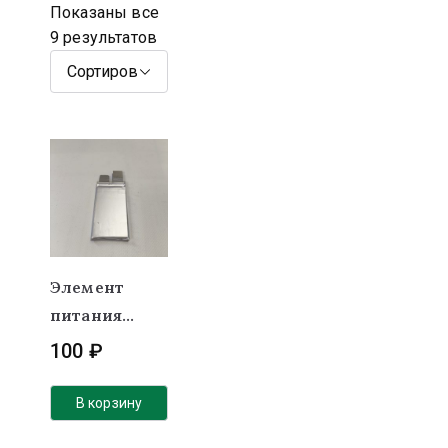
Показаны все
9 результатов
Элемент
питания
(LiFePo4) 3.2В
100
₽
1850 mAh
высокотоков
В корзину
ый