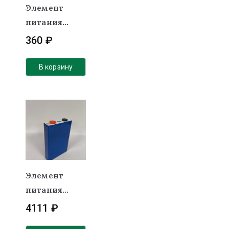
Элемент
питания
LiFePO4 3.2v
360
₽
6Ah (32700)
В корзину
Элемент
питания
LiFePO4 3,2v
4111
₽
105 Ah EVE