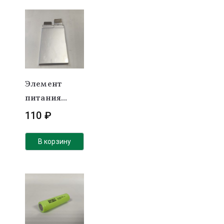
Элемент
питания
(LiFePo4) 3.2В
110
₽
2600 mAh
высокотоков
В корзину
ый