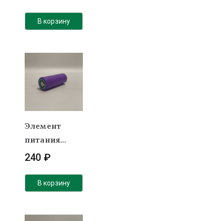
3.7v 3000
mA/h VTC6
В корзину
(высокотоко
вый)
Элемент
питания
LiFePO4 3.2v
240
₽
3,6Ah (26700)
В корзину