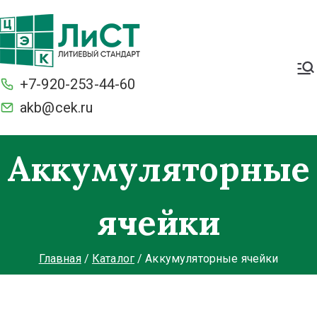
Легкие. Большие стартерные
токи и ёмкость. С умной
+7-920-253-44-60
защитой BMS от разряда и
перезаряда. Морозостойкие
akb@cek.ru
Аккумуляторные
ячейки
Главная
Каталог
Аккумуляторные ячейки