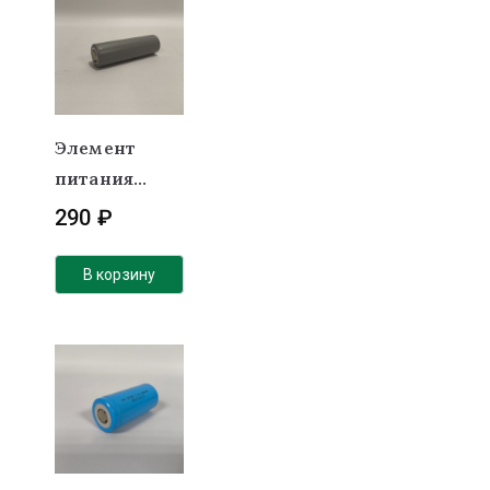
Элемент
питания
21700 Li-NMC
290
₽
3,7v 5000
mAh
В корзину